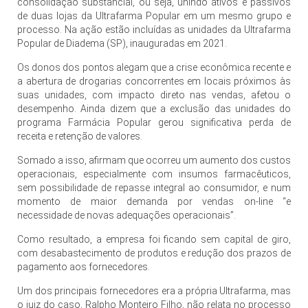
consolidação substancial, ou seja, unindo ativos e passivos
de duas lojas da Ultrafarma Popular em um mesmo grupo e
processo. Na ação estão incluídas as unidades da Ultrafarma
Popular de Diadema (SP), inauguradas em 2021.
Os donos dos pontos alegam que a crise econômica recente e
a abertura de drogarias concorrentes em locais próximos às
suas unidades, com impacto direto nas vendas, afetou o
desempenho. Ainda dizem que a exclusão das unidades do
programa Farmácia Popular gerou significativa perda de
receita e retenção de valores.
Somado a isso, afirmam que ocorreu um aumento dos custos
operacionais, especialmente com insumos farmacêuticos,
sem possibilidade de repasse integral ao consumidor, e num
momento de maior demanda por vendas on-line “e
necessidade de novas adequações operacionais”.
Como resultado, a empresa foi ficando sem capital de giro,
com desabastecimento de produtos e redução dos prazos de
pagamento aos fornecedores.
Um dos principais fornecedores era a própria Ultrafarma, mas
o juiz do caso, Ralpho Monteiro Filho, não relata no processo