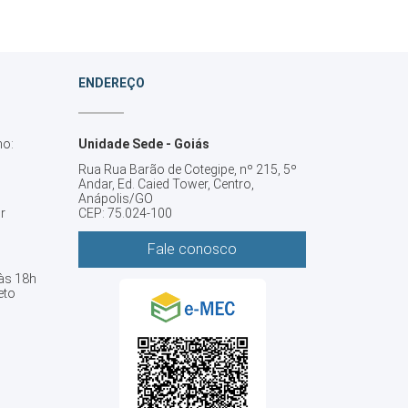
ENDEREÇO
no:
Unidade Sede - Goiás
Rua Rua Barão de Cotegipe, nº 215, 5º
Andar, Ed. Caied Tower, Centro,
Anápolis/GO
r
CEP: 75.024-100
Fale conosco
 às 18h
eto