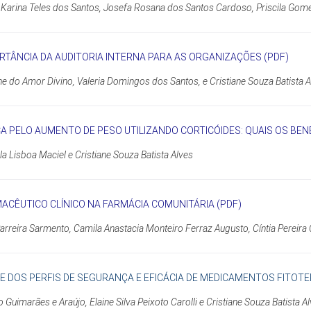
 Karina Teles dos Santos, Josefa Rosana dos Santos Cardoso, Priscila Gomes 
RTÂNCIA DA AUDITORIA INTERNA PARA AS ORGANIZAÇÕES (PDF)
ne do Amor Divino, Valeria Domingos dos Santos, e Cristiane Souza Batista A
A PELO AUMENTO DE PESO UTILIZANDO CORTICÓIDES: QUAIS OS BENE
a Lisboa Maciel e Cristiane Souza Batista Alves
ACÊUTICO CLÍNICO NA FARMÁCIA COMUNITÁRIA (PDF)
arreira Sarmento, Camila Anastacia Monteiro Ferraz Augusto, Cíntia Pereira
E DOS PERFIS DE SEGURANÇA E EFICÁCIA DE MEDICAMENTOS FITOTE
Guimarães e Araújo, Elaine Silva Peixoto Carolli e Cristiane Souza Batista A