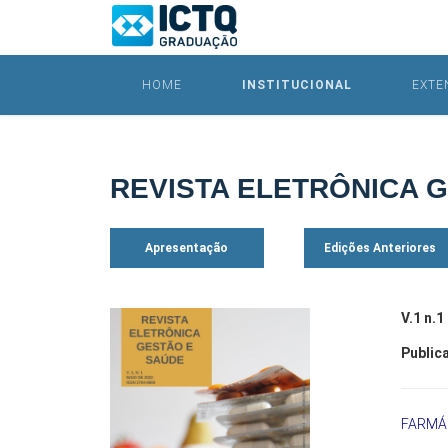
HOME
INSTITUCIONAL
EXTE
REVISTA ELETRÔNICA 
Apresentação
Edições Anteriores
V.1 n.1
Public
FARMÁC