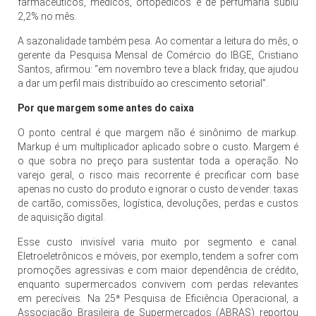
farmacêuticos, médicos, ortopédicos e de perfumaria subiu
2,2% no mês.
A sazonalidade também pesa. Ao comentar a leitura do mês, o
gerente da Pesquisa Mensal de Comércio do IBGE, Cristiano
Santos, afirmou: “em novembro teve a black friday, que ajudou
a dar um perfil mais distribuído ao crescimento setorial”.
Por que margem some antes do caixa
O ponto central é que margem não é sinônimo de markup.
Markup é um multiplicador aplicado sobre o custo. Margem é
o que sobra no preço para sustentar toda a operação. No
varejo geral, o risco mais recorrente é precificar com base
apenas no custo do produto e ignorar o custo de vender: taxas
de cartão, comissões, logística, devoluções, perdas e custos
de aquisição digital.
Esse custo invisível varia muito por segmento e canal.
Eletroeletrônicos e móveis, por exemplo, tendem a sofrer com
promoções agressivas e com maior dependência de crédito,
enquanto supermercados convivem com perdas relevantes
em perecíveis. Na 25ª Pesquisa de Eficiência Operacional, a
Associação Brasileira de Supermercados (ABRAS) reportou