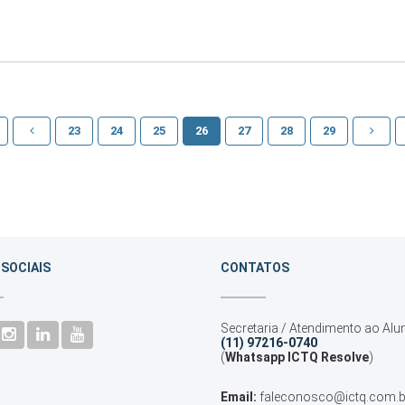
23
24
25
26
27
28
29
 SOCIAIS
CONTATOS
Secretaria / Atendimento ao Alu
(11) 97216-0740
(
Whatsapp ICTQ Resolve
)
Email:
faleconosco@ictq.com.b