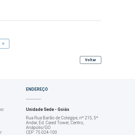
Voltar
ENDEREÇO
no:
Unidade Sede - Goiás
Rua Rua Barão de Cotegipe, nº 215, 5º
Andar, Ed. Caied Tower, Centro,
Anápolis/GO
r
CEP: 75.024-100