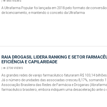
|
865 VIEWS
A Ultrafarma Popular foi lançada em 2018 pelo formato de conversão
de licenciamento, e mantendo o conceito da Ultrafarma
RAIA DROGASIL LIDERA RANKING E SETOR FARMAC
EFICIÊNCIA E CAPILARIDADE
|
2730 VIEWS
As grandes redes de varejo farmacêutico faturaram R$ 103,14 bilhões
Já o número de unidades das associadas cresceu 8,17%, somando 11
Associação Brasileira das Redes de Farmácia e Drogarias (Abrafarma
farmacêutico brasileiro, embora indiquem uma desaceleração ante o 